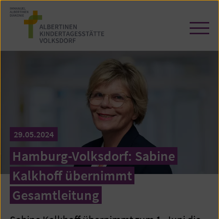
Zum
Seiteninhalt
springen
Navi
öffn
/
schl
29.05.2024
Hamburg-Volksdorf: Sabine
Kalkhoff übernimmt
Gesamtleitung