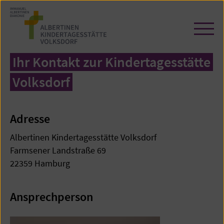
Zum
Seiteninhalt
springen
Navi
öffn
/
Ihr Kontakt zur Kindertagesstätte
schl
Volksdorf
Adresse
Albertinen Kindertagesstätte Volksdorf
Farmsener Landstraße 69
22359 Hamburg
Ansprechperson